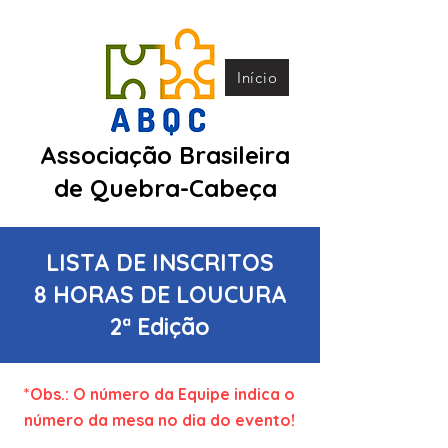
Início
Associação Brasileira
de Quebra-Cabeça
LISTA DE INSCRITOS
8 HORAS DE LOUCURA
2ª Edição
*Obs.: O número da Equipe indica o
número da mesa no dia do evento!