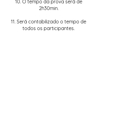
10. O tempo da prova será de
2h30min.
11. Será contabilizado o tempo de
todos os participantes.
12. Caso o participante não conclua o
quebra-cabeça dentro do tempo,
será solicitada a contagem das
peças restantes para fins de
classificação no ranking.
13. O ranking final será divulgado no
site (na página do evento), somente
após o término das três rodadas.
14. Premiação:
1º, 2º e 3º lugares: troféu
4º e 5º lugares: medalha
15. Todos os participantes receberão